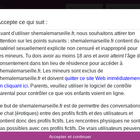
e_border
S'inscrire
ccepte ce qui suit :
Description
vant d'utiliser shemalemarseille.fr, nous souhaitons attirer ton
ttention sur les points suivants : shemalemarseille.fr contient du
N'a pas encore saisi de description
atériel sexuellement explicite non censuré et inapproprié pour
VirginRabbit is looking for
es mineurs. Tu dois avoir au moins 18 ans et avoir atteint l'âge 
onsentement dans ton lieu de résidence pour accéder à
N'a spécifié aucune préférence
hemalemarseille.fr. Les mineurs sont exclus de
hemalemarseille.fr et doivent
quitter ce site Web immédiatemen
n cliquant ici.
Parents, veuillez utiliser le logiciel de contrôle
arental pour contrôler ce que vos enfants voient en ligne.
e but de shemalemarseille.fr est de permettre des conversation
e chat (érotiques) entre des profils fictifs et des utilisateurs et
ontient donc des profils fictifs. Les rencontres physiques ne son
as possibles avec ces profils fictifs. De vrais utilisateurs peuven
galement être trouvés sur le site Web. Afin de différencier ces
Accepter et continuer