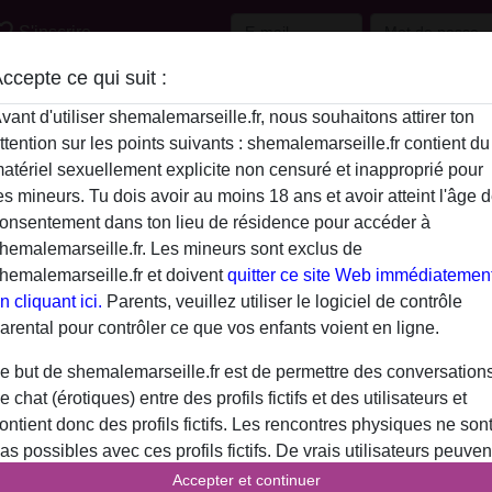
e_border
S'inscrire
ccepte ce qui suit :
Description
vant d'utiliser shemalemarseille.fr, nous souhaitons attirer ton
ttention sur les points suivants : shemalemarseille.fr contient du
N'a pas encore saisi de description
atériel sexuellement explicite non censuré et inapproprié pour
Maradona13 is looking for
es mineurs. Tu dois avoir au moins 18 ans et avoir atteint l'âge 
onsentement dans ton lieu de résidence pour accéder à
N'a spécifié aucune préférence
hemalemarseille.fr. Les mineurs sont exclus de
hemalemarseille.fr et doivent
quitter ce site Web immédiatemen
n cliquant ici.
Parents, veuillez utiliser le logiciel de contrôle
arental pour contrôler ce que vos enfants voient en ligne.
e but de shemalemarseille.fr est de permettre des conversation
e chat (érotiques) entre des profils fictifs et des utilisateurs et
ontient donc des profils fictifs. Les rencontres physiques ne son
as possibles avec ces profils fictifs. De vrais utilisateurs peuven
galement être trouvés sur le site Web. Afin de différencier ces
Accepter et continuer